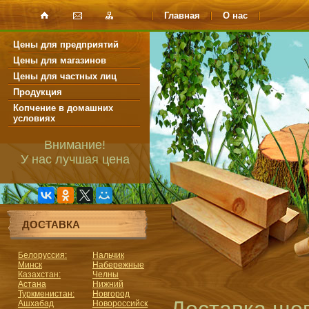
Главная
О нас
Цены для предприятий
Цены для магазинов
Цены для частных лиц
Продукция
Копчение в домашних
условиях
Внимание!
У нас лучшая цена
ДОСТАВКА
Белоруссия:
Нальчик
Минск
Набережные
Казахстан:
Челны
Астана
Нижний
Туркменистан:
Новгород
Ашхабад
Новороссийск