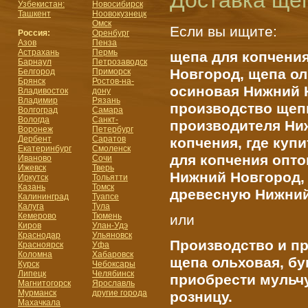
Доставка ще
Узбекистан:
Новосибирск
Ташкент
Ноовокузнецк
Омск
Если вы ищите:
Россия:
Оренбург
Азов
Пенза
Астрахань
Пермь
щепа для копчени
Барнаул
Петрозаводск
Новгород, щепа о
Белгород
Приморск
Брянск
Ростов-на-
осиновая Нижний 
Владивосток
дону
Владимир
Рязань
производство щеп
Волгоград
Самара
Вологда
Санкт-
производителя Ни
Воронеж
Петербург
Дербент
Саратов
копчения, где куп
Екатеринбург
Смоленск
для копчения опт
Иваново
Сочи
Ижевск
Тверь
Нижний Новгород, 
Иркутск
Тольятти
Казань
Томск
древесную Нижний
Калининград
Туапсе
Калуга
Тула
Кемерово
Тюмень
или
Киров
Улан-Удэ
Краснодар
Ульяновск
Производство и п
Красноярск
Уфа
Коломна
Хабаровск
щепа ольховая, бу
Курск
Чебоксары
Липецк
Челябинск
приобрести мульчу
Магнитогорск
Ярославль
Мурманск
другие города
розницу.
Махачкала